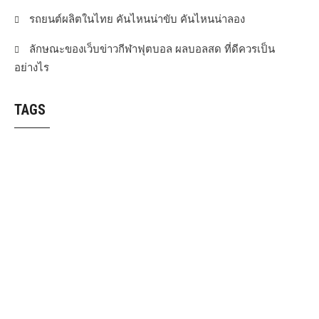
รถยนต์ผลิตในไทย คันไหนน่าขับ คันไหนน่าลอง
ลักษณะของเว็บข่าวกีฬาฟุตบอล ผลบอลสด ที่ดีควรเป็น
อย่างไร
TAGS
foodpanda
https://greenhome-pest.com/
https://www.roojai.com/
Shopee
ข่าวกีฬา
ข่าวฟุตบอล
บริการจัดส่งดอกไม้
บริการทำความสะอาด
บริษัทรับสร้างบ้าน
ผลบอลสด
ฟุตบอล
รองเท้าเพื่อสุขภาพผู้ชายต้องสกอลล์
ศิลปะ
เครื่องขัดพื้น